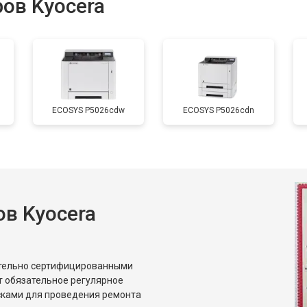
ов Kyocera
от 70 мин
о
от 80 мин
о
ECOSYS P5026cdw
ECOSYS P5026cdn
от 60 мин
о
от 70 мин
о
в Kyocera
от 50 мин
о
от 80 мин
о
ительно сертифицированными
т обязательное регулярное
сками для проведения ремонта