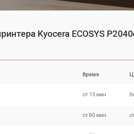
принтера Kyocera ECOSYS P2040
Время
Ц
от 15 мин
б
от 60 мин
о