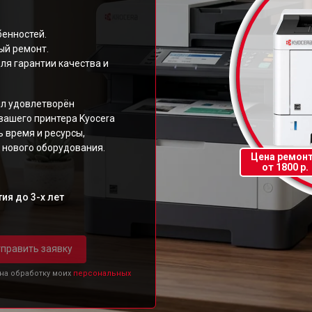
бенностей.
ый ремонт.
ля гарантии качества и
ыл удовлетворён
вашего принтера Kyocera
 время и ресурсы,
 нового оборудования.
Цена ремон
от 1800 р.
ия до 3-х лет
править заявку
 на обработку моих
персональных