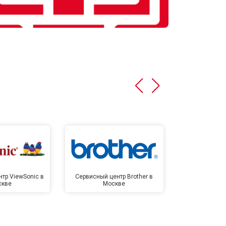
тр ViewSonic в
Сервисный центр Brother в
Сервисный 
скве
Москве
Мо