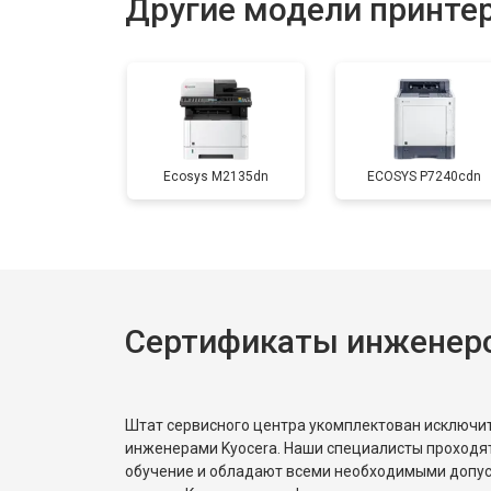
Другие модели принтер
Замена печки
Замена печатной головки
Ecosys M2135dn
ECOSYS P7240cdn
Замена каретки
Замена Wi-Fi
Сертификаты инженеро
Замена блока питания
Замена вала
Штат сервисного центра укомплектован исключ
инженерами Kyocera. Наши специалисты проходя
обучение и обладают всеми необходимыми допу