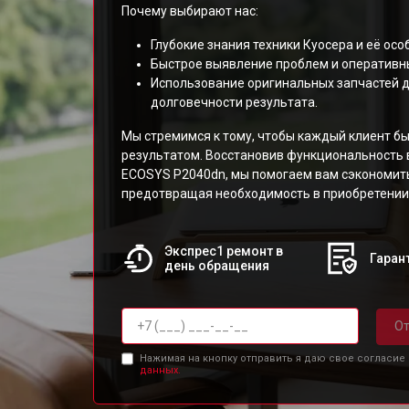
Почему выбирают нас:
Глубокие знания техники Куосера и её осо
Быстрое выявление проблем и оперативн
Использование оригинальных запчастей д
долговечности результата.
Мы стремимся к тому, чтобы каждый клиент б
результатом. Восстановив функциональность 
ECOSYS P2040dn, мы помогаем вам сэкономить
предотвращая необходимость в приобретении
Экспрес1 ремонт в
Гарант
день обращения
От
Нажимая на кнопку отправить я даю свое согласие
данных.