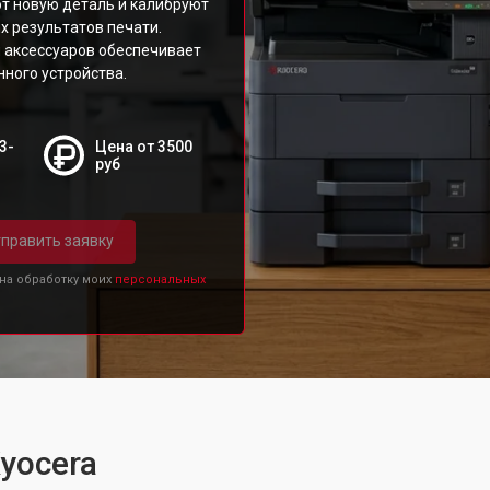
т новую деталь и калибруют
х результатов печати.
 аксессуаров обеспечивает
ного устройства.
3-
Цена от 3500
руб
править заявку
 на обработку моих
персональных
yocera