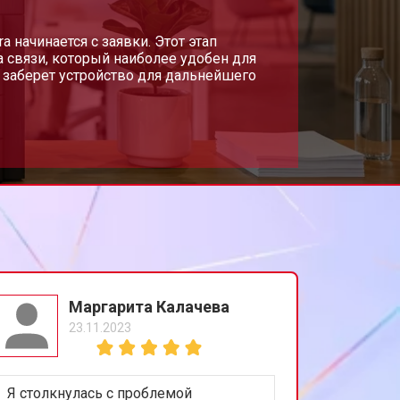
т 2700 ₽
 начинается с заявки. Этот этап
Заказать
 связи, который наиболее удобен для
 заберет устройство для дальнейшего
т 2500 ₽
Заказать
т 3500 ₽
Заказать
Маргарита Калачева
23.11.2023
Я столкнулась с проблемой