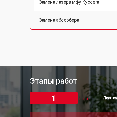
Замена лазера мфу Kyocera
Замена абсорбера
Ремонт автоподатчика
Замена тормозной площадки
Замена термопленки
Этапы работ
Замена печки мфу Kyocera
1
Диагно
Замена каретки мфу Kyocera