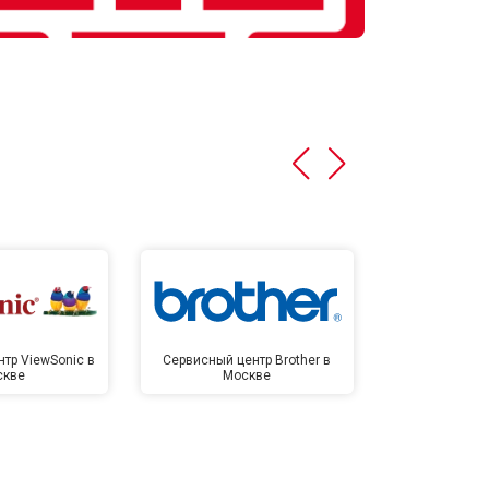
тр ViewSonic в
Сервисный центр Brother в
Сервисный 
скве
Москве
Мо