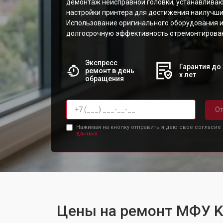
демонтаж неисправной головки, устанавливаю
настройки принтера для достижения наилучши
Использование оригинального оборудования и
долгосрочную эффективность отремонтирован
Экспресс
Гарантия до 
ремонт в день
х лет
обращения
От
Нажимая на кнопку отправить я даю свое согласие
данных.
Цены на ремонт МФУ K