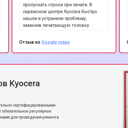
пропускать строки при печати. В
сервисном центре Kyocera быстро
нашли и устранили проблему,
заменив печатающую головку.
Качество печати восстановлено, и я
могу снова полагаться на мой
Отзыв из
Google maps
принтер. Впечатлен
профессионализмом и вниманием к
деталям со стороны сервиса.
в Kyocera
ительно сертифицированными
т обязательное регулярное
сками для проведения ремонта