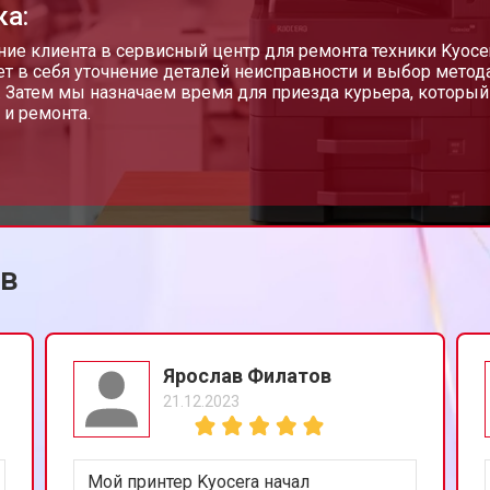
ка:
от 80 мин
о
ие клиента в сервисный центр для ремонта техники Kyocera
т в себя уточнение деталей неисправности и выбор метода
. Затем мы назначаем время для приезда курьера, который
 и ремонта.
от 60 мин
о
от 100 мин
о
ов
Ярослав Филатов
21.12.2023
Мой принтер Kyocera начал