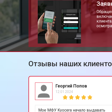
Заяв
Замена Wi-Fi мфу Kyocera
Обращен
включае
клиента
осмотра
Замена блока питания
Замена вала мфу Kyocera
Отзывы наших клиент
Георгий Попов
12.01.2024
Мое МФУ Kyocera начало выдавать