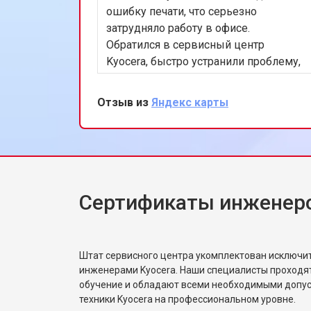
ошибку печати, что серьезно
затрудняло работу в офисе.
Обратился в сервисный центр
Kyocera, быстро устранили проблему,
связанную с блоком лазера. Ремонт
был выполнен в течение дня,
Отзыв из
Яндекс карты
устройство снова работает
безупречно, очень доволен
оперативностью и качеством
обслуживания.
Сертификаты инженеро
Штат сервисного центра укомплектован исключ
инженерами Kyocera. Наши специалисты проходя
обучение и обладают всеми необходимыми допу
техники Kyocera на профессиональном уровне.