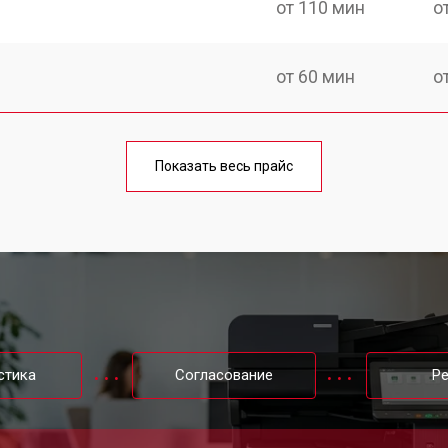
от 110 мин
о
от 60 мин
о
от 100 мин
о
Показать весь прайс
от 60 мин
о
от 110 мин
о
от 60 мин
о
стика
Согласование
Р
от 60 мин
о