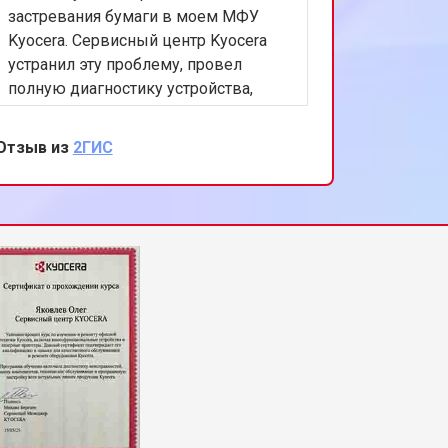
застревания бумаги в моем МФУ
Kyocera. Сервисный центр Kyocera
устранил эту проблему, провел
полную диагностику устройства,
предотвратив возможные будущие
неисправности. Благодарна за
Отзыв из
2ГИС
быстрый и качественный ремонт, а
также за внимательное отношение к
клиентам.