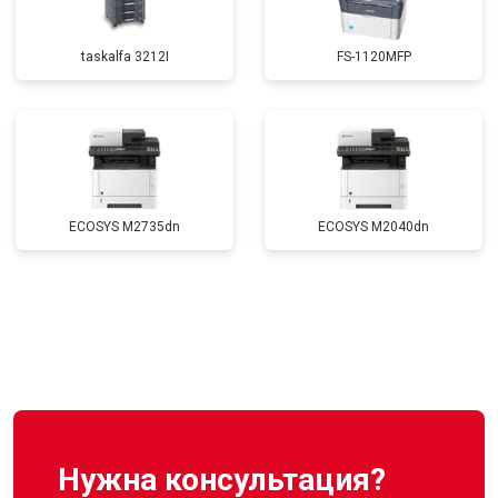
taskalfa 3212I
FS-1120MFP
ECOSYS M2735dn
ECOSYS M2040dn
Нужна консультация?