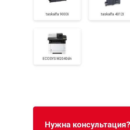
taskalfa 9003i
taskalfa 4012I
Замена Wi-Fi
Замена блока питания
ECOSYS M2040dn
Замена вала
Нужна консультация