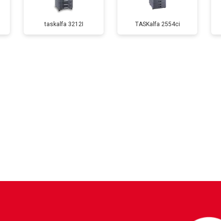
taskalfa 3212I
TASKalfa 2554ci
от 60 мин
о
от 80 мин
о
от 70 мин
о
?