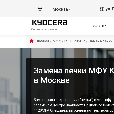
ул. 
Москва
▼
УСЛУГИ
Сервисный ремонт
Главная
/
МФУ
/
FS-1120MFP
/
Замена печки
Замена печки МФУ K
в Москве
Замена узла закрепления ("печки") в многофу
сервисном центре начинается с диагностики к
1120MFP. Специалисты оценивают температуру