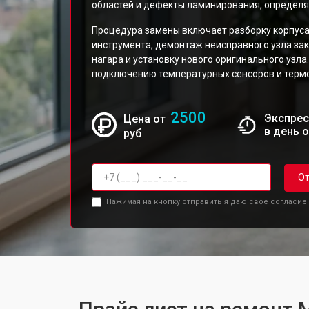
областей и дефекты ламинирования, определя
Процедура замены включает разборку корпус
инструмента, демонтаж неисправного узла зак
нагара и установку нового оригинального узл
подключению температурных сенсоров и терм
2500
Экспрес
Цена от
в день 
руб
От
Нажимая на кнопку отправить я даю свое согласие