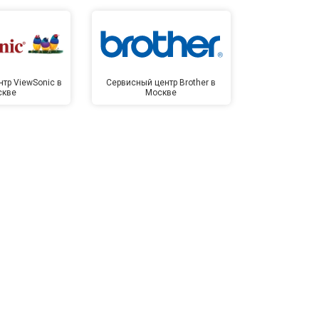
тр ViewSonic в
Сервисный центр Brother в
Сервисный 
скве
Москве
Мо