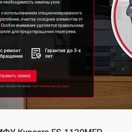
я необходимость замены узла.
а с использованием специализированного
репления, очистку соседних элементов от
а. Особое внимание уделяется правильному
ореле для предотвращения перегрева.
с ремонт
Гарантия до 3-х
обращения
лет
править заявку
 на обработку моих
персональных данных.